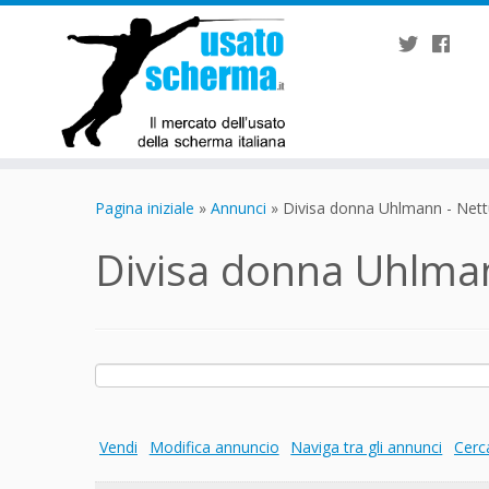
Passa
al
Pagina iniziale
»
Annunci
»
Divisa donna Uhlmann - Nett
contenuto
Divisa donna Uhlma
Ricerca
per:
Vendi
Modifica annuncio
Naviga tra gli annunci
Cerc