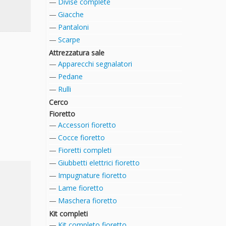
Divise complete
Giacche
Pantaloni
Scarpe
Attrezzatura sale
Apparecchi segnalatori
Pedane
Rulli
Cerco
Fioretto
Accessori fioretto
Cocce fioretto
Fioretti completi
Giubbetti elettrici fioretto
Impugnature fioretto
Lame fioretto
Maschera fioretto
Kit completi
Kit completo fioretto