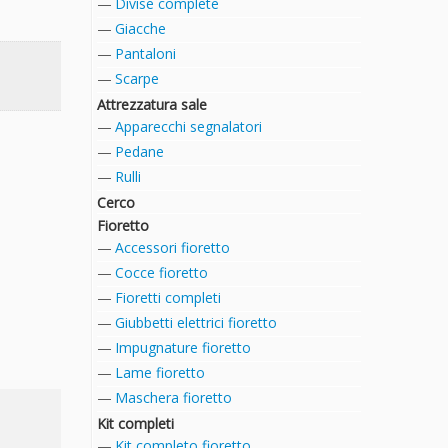
Divise complete
Giacche
Pantaloni
Scarpe
Attrezzatura sale
Apparecchi segnalatori
Pedane
Rulli
Cerco
Fioretto
Accessori fioretto
Cocce fioretto
Fioretti completi
Giubbetti elettrici fioretto
Impugnature fioretto
Lame fioretto
Maschera fioretto
Kit completi
Kit completo fioretto