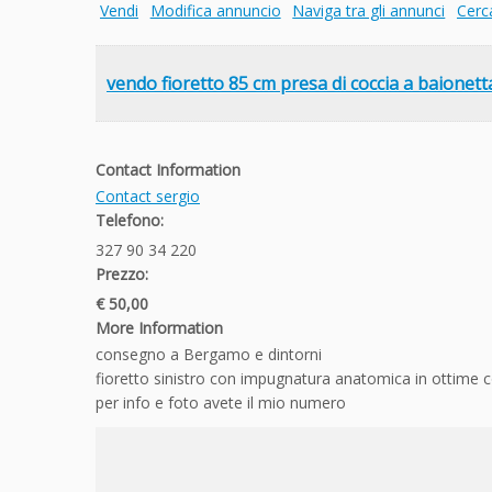
Vendi
Modifica annuncio
Naviga tra gli annunci
Cerc
vendo fioretto 85 cm presa di coccia a baionett
Contact Information
Contact sergio
Telefono:
327 90 34 220
Prezzo:
€ 50,00
More Information
consegno a Bergamo e dintorni
fioretto sinistro con impugnatura anatomica in ottime c
per info e foto avete il mio numero