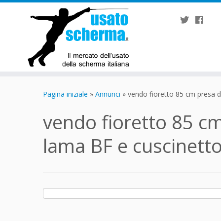
Passa
al
Pagina iniziale
»
Annunci
»
vendo fioretto 85 cm presa d
contenuto
vendo fioretto 85 cm
lama BF e cuscinetto
Ricerca
per: