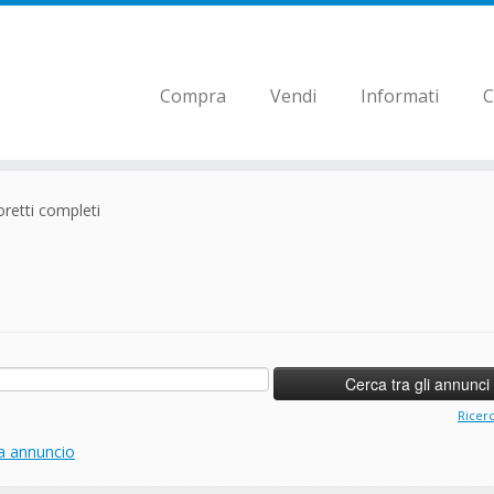
Compra
Vendi
Informati
C
oretti completi
Ricer
a annuncio