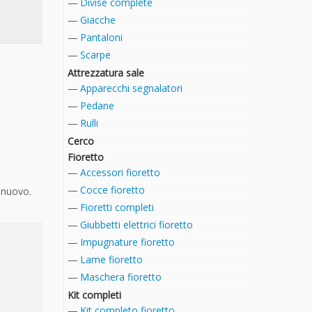
Divise complete
Giacche
Pantaloni
Scarpe
Attrezzatura sale
Apparecchi segnalatori
Pedane
Rulli
Cerco
Fioretto
Accessori fioretto
Cocce fioretto
 nuovo.
Fioretti completi
Giubbetti elettrici fioretto
Impugnature fioretto
Lame fioretto
Maschera fioretto
Kit completi
Kit completo fioretto