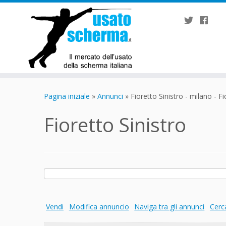
Passa
al
Pagina iniziale
»
Annunci
»
Fioretto Sinistro - milano - Fi
contenuto
Fioretto Sinistro
Ricerca
per:
Vendi
Modifica annuncio
Naviga tra gli annunci
Cerc