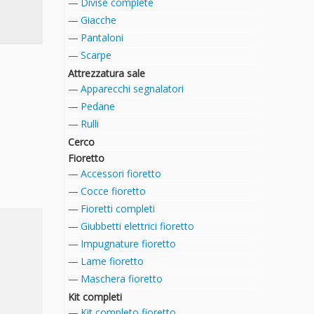
Divise complete
Giacche
Pantaloni
Scarpe
Attrezzatura sale
Apparecchi segnalatori
Pedane
Rulli
Cerco
Fioretto
Accessori fioretto
Cocce fioretto
Fioretti completi
Giubbetti elettrici fioretto
Impugnature fioretto
Lame fioretto
Maschera fioretto
Kit completi
Kit completo fioretto