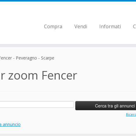
Compra
Vendi
Informati
C
Fencer - Peveragno - Scarpe
ir zoom Fencer
Ricer
a annuncio