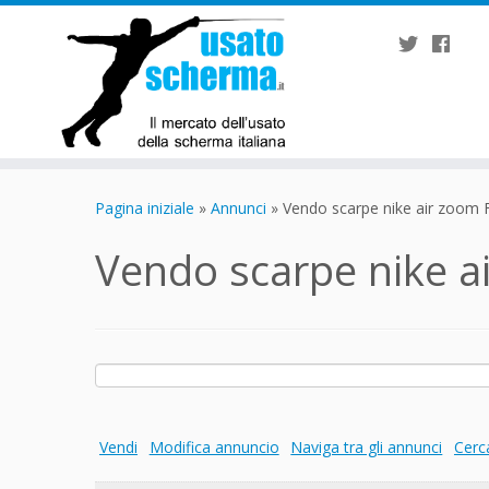
Passa
al
Pagina iniziale
»
Annunci
»
Vendo scarpe nike air zoom 
contenuto
Vendo scarpe nike a
Ricerca
per:
Vendi
Modifica annuncio
Naviga tra gli annunci
Cerc