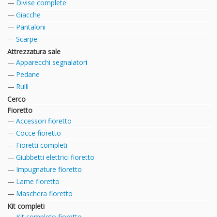
Divise complete
Giacche
Pantaloni
Scarpe
Attrezzatura sale
Apparecchi segnalatori
Pedane
Rulli
Cerco
Fioretto
Accessori fioretto
Cocce fioretto
Fioretti completi
Giubbetti elettrici fioretto
Impugnature fioretto
Lame fioretto
Maschera fioretto
Kit completi
Kit completo fioretto