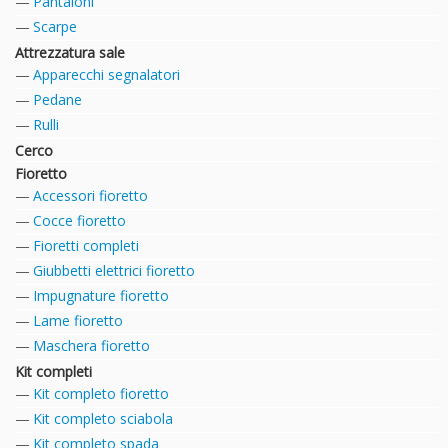
Pantaloni
Scarpe
Attrezzatura sale
Apparecchi segnalatori
Pedane
Rulli
Cerco
Fioretto
Accessori fioretto
Cocce fioretto
Fioretti completi
Giubbetti elettrici fioretto
Impugnature fioretto
Lame fioretto
Maschera fioretto
Kit completi
Kit completo fioretto
Kit completo sciabola
Kit completo spada