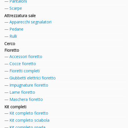
Pantaloni
Scarpe
Attrezzatura sale
Apparecchi segnalatori
Pedane
Rulli
Cerco
Fioretto
Accessori fioretto
Cocce fioretto
Fioretti completi
Giubbetti elettrici fioretto
Impugnature fioretto
Lame fioretto
Maschera fioretto
Kit completi
Kit completo fioretto
Kit completo sciabola
Kit completo spada