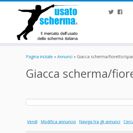
Passa
al
Pagina iniziale
»
Annunci
»
Giacca scherma/fioretto/spad
contenuto
Giacca scherma/fior
Ricerca
per:
Vendi
Modifica annuncio
Naviga tra gli annunci
Cerc