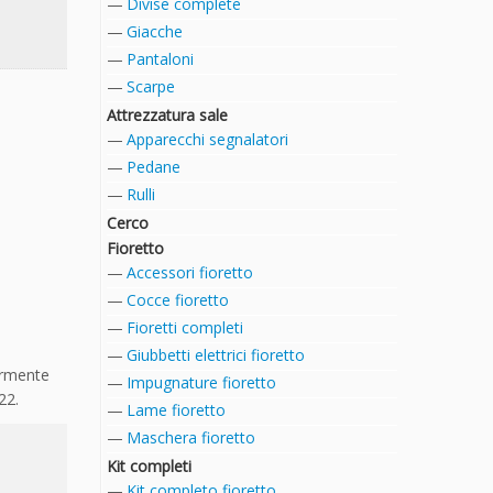
Divise complete
Giacche
Pantaloni
Scarpe
Attrezzatura sale
Apparecchi segnalatori
Pedane
Rulli
Cerco
Fioretto
Accessori fioretto
Cocce fioretto
Fioretti completi
Giubbetti elettrici fioretto
germente
Impugnature fioretto
22.
Lame fioretto
Maschera fioretto
Kit completi
Kit completo fioretto