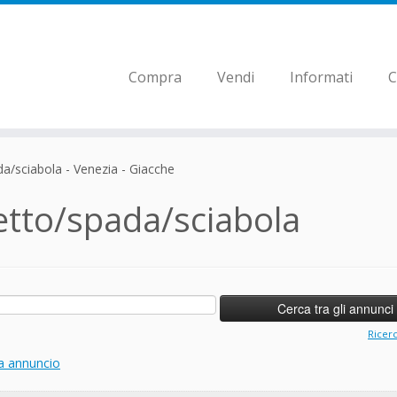
Compra
Vendi
Informati
C
a/sciabola - Venezia - Giacche
etto/spada/sciabola
Ricer
a annuncio