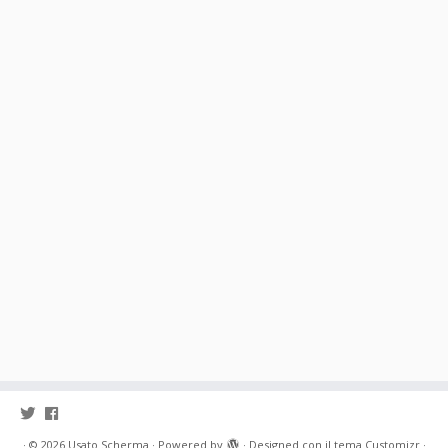
·
© 2026
Usato Scherma
·
Powered by
·
Designed con il
tema Customizr
·