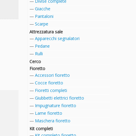
Divise complete
Giacche
Pantaloni
Scarpe
Attrezzatura sale
Apparecchi segnalatori
Pedane
Rulli
Cerco
Fioretto
Accessori fioretto
Cocce fioretto
Fioretti completi
Giubbetti elettrici fioretto
Impugnature fioretto
Lame fioretto
Maschera fioretto
Kit completi
Kit completo fioretto