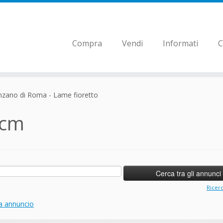
Compra
Vendi
Informati
C
nzano di Roma - Lame fioretto
 cm
Ricer
a annuncio