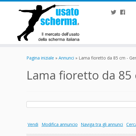
Passa
al
Pagina iniziale
»
Annunci
»
Lama fioretto da 85 cm - Ge
contenuto
Lama fioretto da 85
Ricerca
per:
Vendi
Modifica annuncio
Naviga tra gli annunci
Cerc