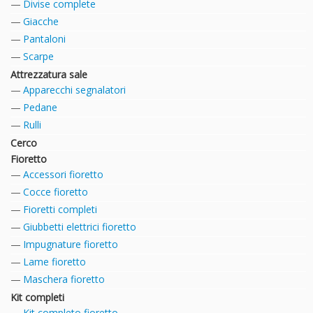
Divise complete
Giacche
Pantaloni
Scarpe
Attrezzatura sale
Apparecchi segnalatori
Pedane
Rulli
Cerco
Fioretto
Accessori fioretto
Cocce fioretto
Fioretti completi
Giubbetti elettrici fioretto
Impugnature fioretto
Lame fioretto
Maschera fioretto
Kit completi
Kit completo fioretto