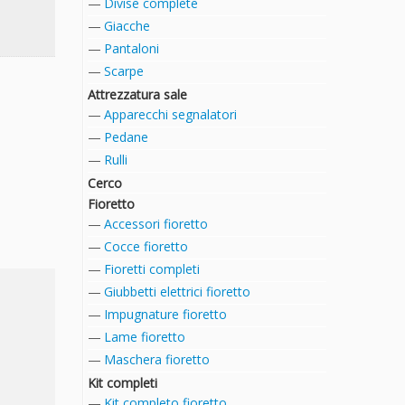
Divise complete
Giacche
Pantaloni
Scarpe
Attrezzatura sale
Apparecchi segnalatori
Pedane
Rulli
Cerco
Fioretto
Accessori fioretto
Cocce fioretto
Fioretti completi
Giubbetti elettrici fioretto
Impugnature fioretto
Lame fioretto
Maschera fioretto
Kit completi
Kit completo fioretto