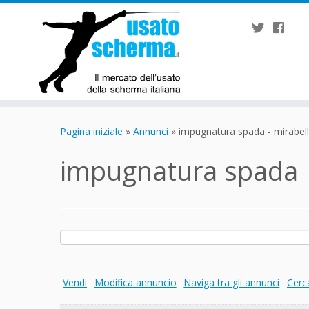
Passa
al
Pagina iniziale
»
Annunci
»
impugnatura spada - mirabel
contenuto
impugnatura spada
Ricerca
per:
Vendi
Modifica annuncio
Naviga tra gli annunci
Cerc