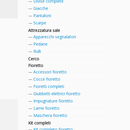
Divise complete
Giacche
Pantaloni
Scarpe
Attrezzatura sale
Apparecchi segnalatori
Pedane
Rulli
Cerco
Fioretto
Accessori fioretto
Cocce fioretto
Fioretti completi
Giubbetti elettrici fioretto
Impugnature fioretto
Lame fioretto
Maschera fioretto
Kit completi
Kit completo fioretto