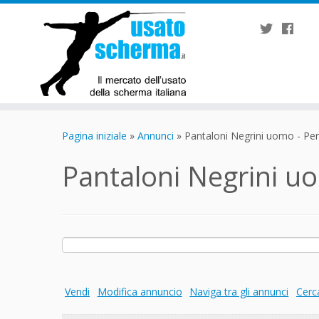
Passa
al
Pagina iniziale
»
Annunci
»
Pantaloni Negrini uomo - Per
contenuto
Pantaloni Negrini u
Ricerca
per:
Vendi
Modifica annuncio
Naviga tra gli annunci
Cerc