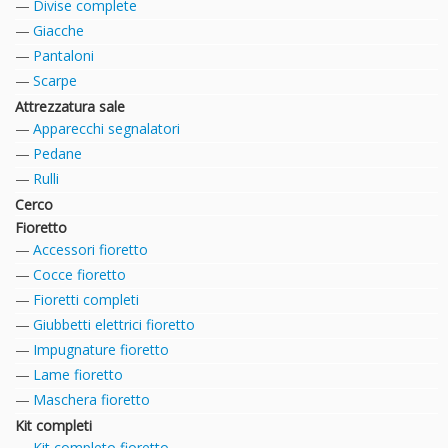
Divise complete
Giacche
Pantaloni
Scarpe
Attrezzatura sale
Apparecchi segnalatori
Pedane
Rulli
Cerco
Fioretto
Accessori fioretto
Cocce fioretto
Fioretti completi
Giubbetti elettrici fioretto
Impugnature fioretto
Lame fioretto
Maschera fioretto
Kit completi
Kit completo fioretto