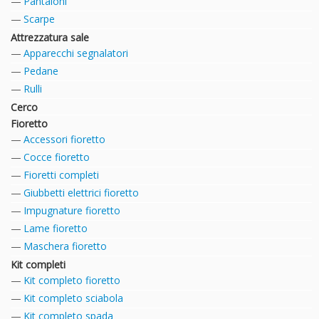
Pantaloni
Scarpe
Attrezzatura sale
Apparecchi segnalatori
Pedane
Rulli
Cerco
Fioretto
Accessori fioretto
Cocce fioretto
Fioretti completi
Giubbetti elettrici fioretto
Impugnature fioretto
Lame fioretto
Maschera fioretto
Kit completi
Kit completo fioretto
Kit completo sciabola
Kit completo spada