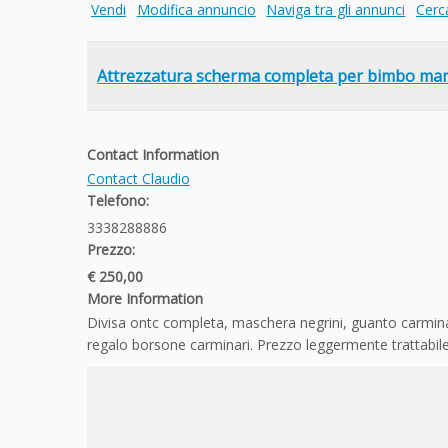
Vendi
Modifica annuncio
Naviga tra gli annunci
Cerc
Attrezzatura scherma completa per bimbo ma
Contact Information
Contact Claudio
Telefono:
3338288886
Prezzo:
€ 250,00
More Information
Divisa ontc completa, maschera negrini, guanto carminar
regalo borsone carminari. Prezzo leggermente trattabil