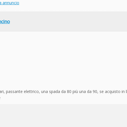
a annuncio
ncino
i, passante elettrico, una spada da 80 più una da 90, se acquisto in 
e