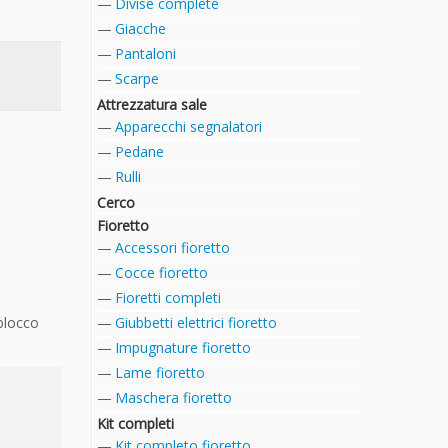
Divise complete
Giacche
Pantaloni
Scarpe
Attrezzatura sale
Apparecchi segnalatori
Pedane
Rulli
Cerco
Fioretto
Accessori fioretto
Cocce fioretto
Fioretti completi
blocco
Giubbetti elettrici fioretto
Impugnature fioretto
Lame fioretto
Maschera fioretto
Kit completi
Kit completo fioretto