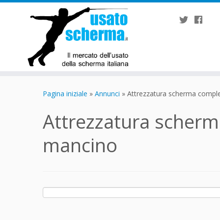
Passa
al
Pagina iniziale
»
Annunci
»
Attrezzatura scherma comple
contenuto
Attrezzatura scher
mancino
Ricerca
per: