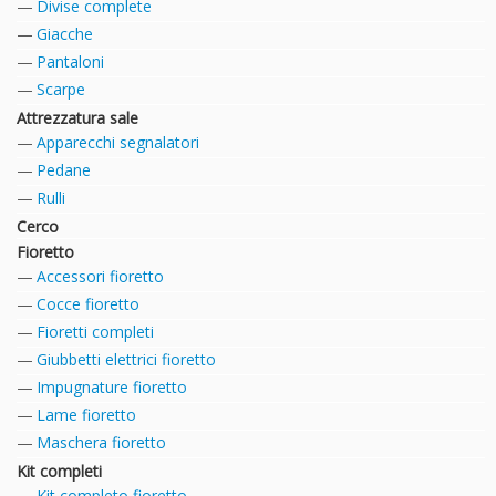
Divise complete
Giacche
Pantaloni
Scarpe
Attrezzatura sale
Apparecchi segnalatori
Pedane
Rulli
Cerco
Fioretto
Accessori fioretto
Cocce fioretto
Fioretti completi
Giubbetti elettrici fioretto
Impugnature fioretto
Lame fioretto
Maschera fioretto
Kit completi
Kit completo fioretto