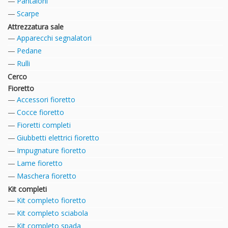
Pantaloni
Scarpe
Attrezzatura sale
Apparecchi segnalatori
Pedane
Rulli
Cerco
Fioretto
Accessori fioretto
Cocce fioretto
Fioretti completi
Giubbetti elettrici fioretto
Impugnature fioretto
Lame fioretto
Maschera fioretto
Kit completi
Kit completo fioretto
Kit completo sciabola
Kit completo spada