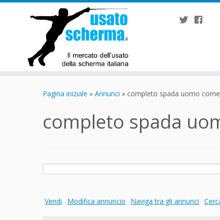
Passa
al
Pagina iniziale
»
Annunci
»
completo spada uomo come 
contenuto
completo spada uo
Ricerca
per:
Vendi
Modifica annuncio
Naviga tra gli annunci
Cerc