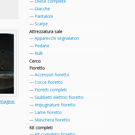
Divise complete
Giacche
Pantaloni
Scarpe
Attrezzatura sale
Apparecchi segnalatori
Pedane
Rulli
Cerco
Fioretto
Accessori fioretto
Cocce fioretto
Fioretti completi
Giubbetti elettrici fioretto
mmagine.
Impugnature fioretto
Lame fioretto
Maschera fioretto
Kit completi
Kit completo fioretto