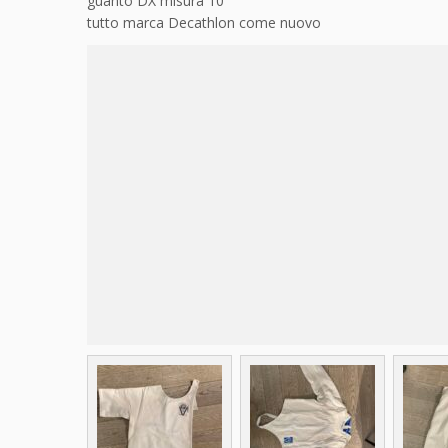
guanto DX misura 10
tutto marca Decathlon come nuovo