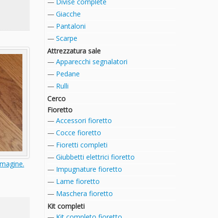
Divise complete
Giacche
Pantaloni
Scarpe
Attrezzatura sale
Apparecchi segnalatori
Pedane
Rulli
Cerco
Fioretto
Accessori fioretto
Cocce fioretto
Fioretti completi
Giubbetti elettrici fioretto
mmagine.
Impugnature fioretto
Lame fioretto
Maschera fioretto
Kit completi
Kit completo fioretto