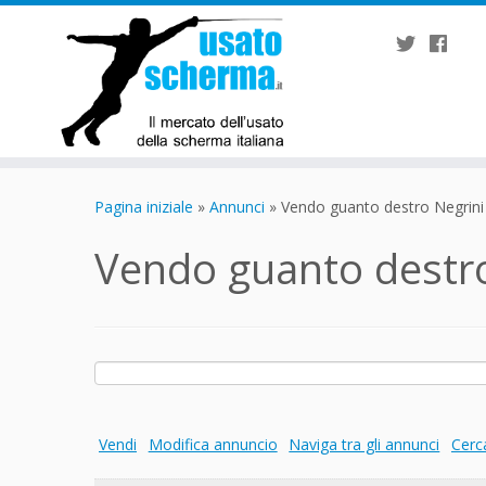
Passa
al
Pagina iniziale
»
Annunci
»
Vendo guanto destro Negrini 
contenuto
Vendo guanto destro
Ricerca
per:
Vendi
Modifica annuncio
Naviga tra gli annunci
Cerc