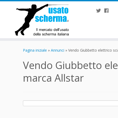
Passa
al
Pagina iniziale
»
Annunci
»
Vendo Giubbetto elettrico sci
contenuto
Vendo Giubbetto elet
marca Allstar
Ricerca
per: