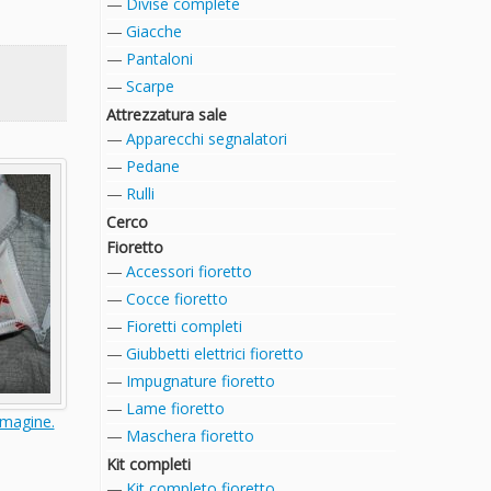
Divise complete
Giacche
Pantaloni
Scarpe
Attrezzatura sale
Apparecchi segnalatori
Pedane
Rulli
Cerco
Fioretto
Accessori fioretto
Cocce fioretto
Fioretti completi
Giubbetti elettrici fioretto
Impugnature fioretto
Lame fioretto
mmagine.
Maschera fioretto
Kit completi
Kit completo fioretto