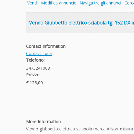
Vendi
Modifica annuncio
Naviga tra gli annunci
Cerc
Vendo Giubbetto elettrico sciabola tg. 152 DX m
Contact Information
Contact Luca
Telefono:
3473241008
Prezzo:
€ 125,00
More Information
Vendo giubbetto elettrico sciabola marca Allstar misur