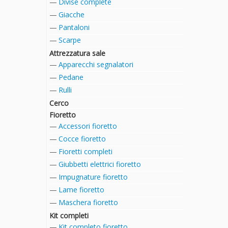
Divise complete
Giacche
Pantaloni
Scarpe
Attrezzatura sale
Apparecchi segnalatori
Pedane
Rulli
Cerco
Fioretto
Accessori fioretto
Cocce fioretto
Fioretti completi
Giubbetti elettrici fioretto
Impugnature fioretto
Lame fioretto
Maschera fioretto
Kit completi
Kit completo fioretto