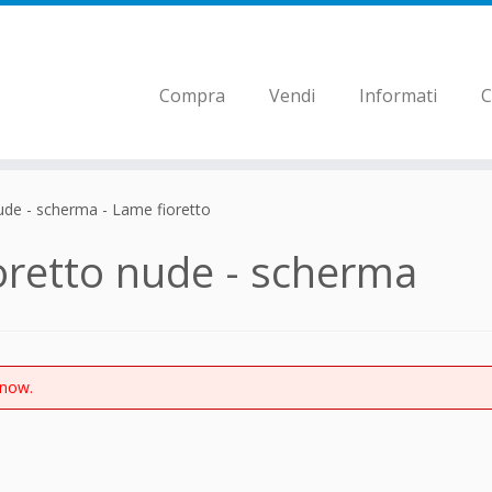
Compra
Vendi
Informati
C
ude - scherma - Lame fioretto
oretto nude - scherma
 now.