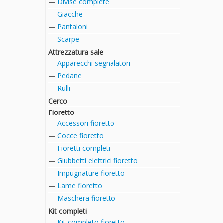
Divise complete
Giacche
Pantaloni
Scarpe
Attrezzatura sale
Apparecchi segnalatori
Pedane
Rulli
Cerco
Fioretto
Accessori fioretto
Cocce fioretto
Fioretti completi
Giubbetti elettrici fioretto
Impugnature fioretto
Lame fioretto
Maschera fioretto
Kit completi
Kit completo fioretto