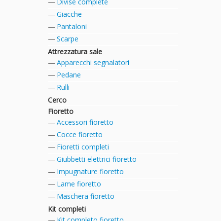
Divise complete
Giacche
Pantaloni
Scarpe
Attrezzatura sale
Apparecchi segnalatori
Pedane
Rulli
Cerco
Fioretto
Accessori fioretto
Cocce fioretto
Fioretti completi
Giubbetti elettrici fioretto
Impugnature fioretto
Lame fioretto
Maschera fioretto
Kit completi
Kit completo fioretto